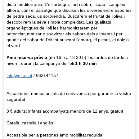
dieta mediterrània. L'oli arbequí, fort i sobri, i suau i complex
alhora, com el paisatge que dibuixen les oliveres entre espones
de pedra seca, us sorprendrà. Buscarem el fruitat de l'oliva i
descobrirem la seva simple complexitat. Les qualitats
organolèptiques de l'oli les harmonitzarem per
potenciar, matisar o suavitzar els sabors dels aliments i per
gaudir del sabor de l'oli tot buscant l'amarg, el picant, el dolç o
el verd.
Amb reserva prèvia
(de 16 h a 18.30 h) les tardes de tardor i
hivern, durant la campanya de l'oli
1 h 30
min
info@gito.cat
/ 662144157
Actualment, només unitats de convivència per garantir la vostra
seguretat
8 € adults; infants acompanyats menors de 12 anys, gratuït
Català, castellà i anglès
Accessible per a persones amb mobilitat reduïda