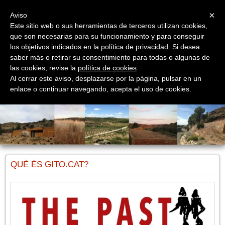
Menu
×
Aviso
Este sitio web o sus herramientas de terceros utilizan cookies,
que son necesarias para su funcionamiento y para conseguir
los objetivos indicados en la política de privacidad. Si desea
saber más o retirar su consentimiento para todas o algunas de
las cookies, revise la
política de cookies
.
gito.cat
Al cerrar este aviso, desplazarse por la página, pulsar en un
Serveis, comunicació, difusió i mediació
enlace o continuar navegando, acepta el uso de cookies.
QUÈ ÉS GITO.CAT?